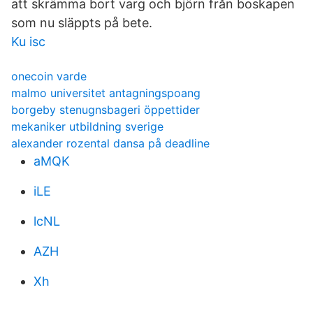
att skrämma bort varg och björn från boskapen
som nu släppts på bete.
Ku isc
onecoin varde
malmo universitet antagningspoang
borgeby stenugnsbageri öppettider
mekaniker utbildning sverige
alexander rozental dansa på deadline
aMQK
iLE
lcNL
AZH
Xh