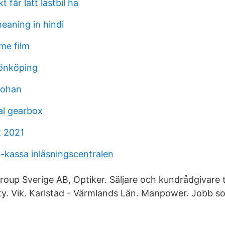
t får lätt lastbil ha
eaning in hindi
me film
jönköping
johan
al gearbox
t 2021
kassa inläsningscentralen
oup Sverige AB, Optiker. Säljare och kundrådgivare t
ity. Vik. Karlstad - Värmlands Län. Manpower. Jobb so