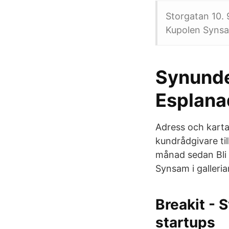
Storgatan 10.
Kupolen Synsam
Synunde
Esplan
Adress och karta
kundrådgivare ti
månad sedan Bli 
Synsam i gallerian
Breakit - 
startups