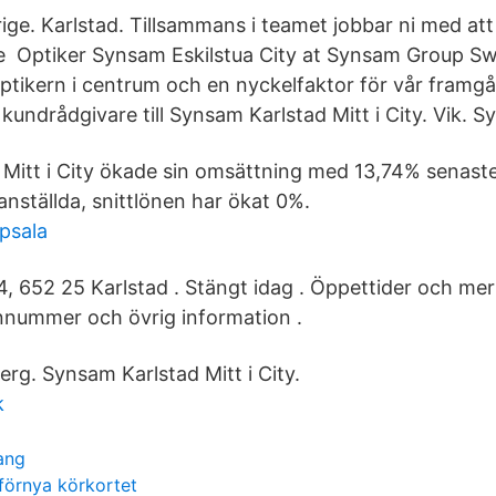
ige. Karlstad. Tillsammans i teamet jobbar ni med att
de Optiker Synsam Eskilstua City at Synsam Group S
tikern i centrum och en nyckelfaktor för vår framgå
kundrådgivare till Synsam Karlstad Mitt i City. Vik. 
Mitt i City ökade sin omsättning med 13,74% senast
anställda, snittlönen har ökat 0%.
psala
, 652 25 Karlstad . Stängt idag . Öppettider och mer
onnummer och övrig information .
rg. Synsam Karlstad Mitt i City.
k
ang
 förnya körkortet