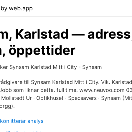
aby.web.app
, Karlstad — adress
n, öppettider
iker Synsam Karlstad Mitt i City - Synsam
ådgivare till Synsam Karlstad Mitt i City. Vik. Karlst
Jobb som liknar detta. full time. www.neuvoo.com 0
​. Mollstedt Ur · Optikhuset · Specsavers · Synsam (Mitt
orgg).
könlitterär analys