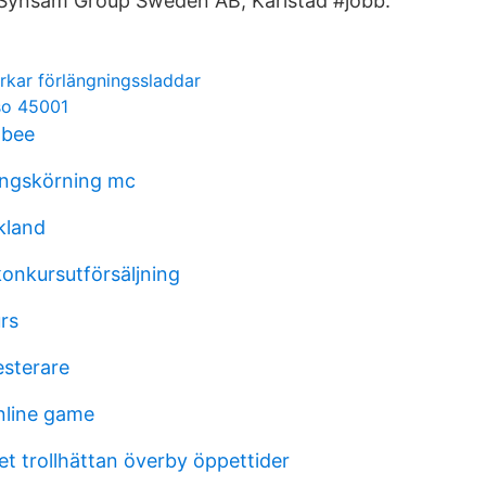
, Synsam Group Sweden AB, Karlstad #jobb.
verkar förlängningssladdar
iso 45001
dbee
ingskörning mc
kland
nkursutförsäljning
rs
sterare
nline game
t trollhättan överby öppettider