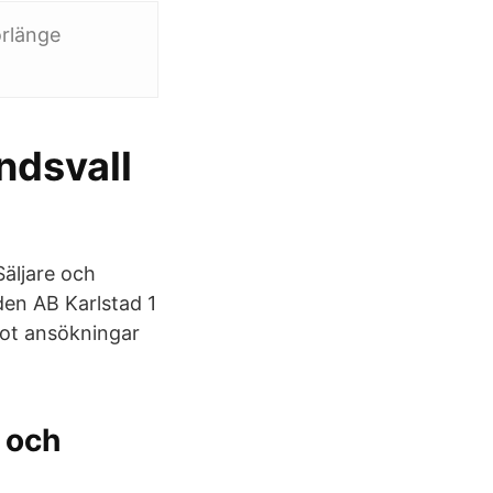
rlänge
ndsvall
äljare och
den AB Karlstad 1
mot ansökningar
 och