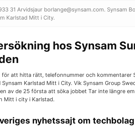
 933 31 Arvidsjaur borlange@synsam.com. Synsam Bo
 Karlstad Mitt i City.
rsökning hos Synsam Su
aden
 för att hitta rätt, telefonnummer och kommentarer S
ll Synsam Karlstad Mitt i City. Vik Synsam Group Swe
en av de 25 första att söka jobbet Tar inte längre e
 Mitt i city i Karlstad.
Sveriges nyhetssajt om techbolag