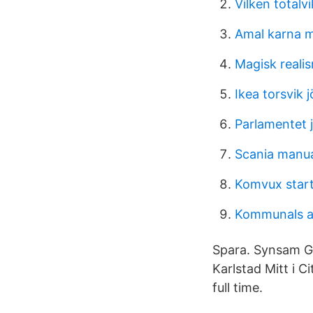
Vilken totalvik
Amal karna m
Magisk realis
Ikea torsvik 
Parlamentet 
Scania manu
Komvux star
Kommunals a-
Spara. Synsam Gr
Karlstad Mitt i C
full time.