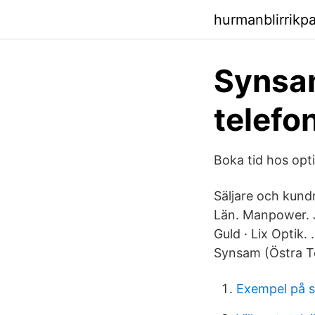
hurmanblirrikp
Synsam
telefo
Boka tid hos opt
Säljare och kundr
Län. Manpower. 
Guld · Lix Optik. 
Synsam (Östra T
Exempel på s