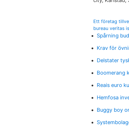
city, Karlstad
Ett företag till
bureau veritas 
Spårning bu
Krav för övn
Delstater tys
Boomerang ko
Reais euro ku
Hemfosa inve
Buggy boy o
Systembolage