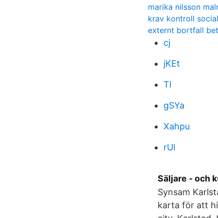
marika nilsson ma
krav kontroll socia
externt bortfall be
cj
jKEt
Tl
gSYa
Xahpu
rUl
Säljare - och 
Synsam Karlsta
karta för att 