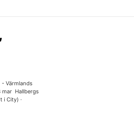
,
ad - Värmlands
3 mar Hallbergs
 i City) ·