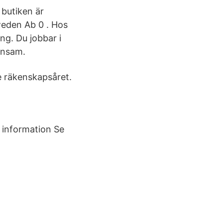
 butiken är
weden Ab 0 . Hos
ng. Du jobbar i
Synsam.
e räkenskapsåret.
 information Se