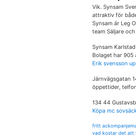
Vik. Synsam Sver
attraktiv för bå
Synsam är Leg Op
team Säljare och 
Synsam Karlstad 
Bolaget har 905 
Erik svensson up
Järnvägsgatan 14
öppettider, telf
134 44 Gustavsbe
Köpa mc sovsäc
fritt ackompanjem
vad kostar det att