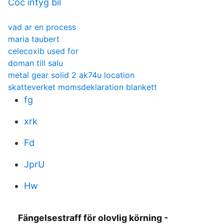
Coc intyg bil
vad ar en process
maria taubert
celecoxib used for
doman till salu
metal gear solid 2 ak74u location
skatteverket momsdeklaration blankett
fg
xrk
Fd
JprU
Hw
Fängelsestraff för olovlig körning -