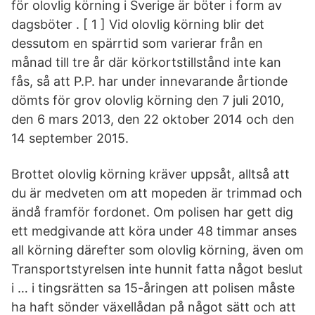
för olovlig körning i Sverige är böter i form av
dagsböter . [ 1 ] Vid olovlig körning blir det
dessutom en spärrtid som varierar från en
månad till tre år där körkortstillstånd inte kan
fås, så att P.P. har under innevarande årtionde
dömts för grov olovlig körning den 7 juli 2010,
den 6 mars 2013, den 22 oktober 2014 och den
14 september 2015.
Brottet olovlig körning kräver uppsåt, alltså att
du är medveten om att mopeden är trimmad och
ändå framför fordonet. Om polisen har gett dig
ett medgivande att köra under 48 timmar anses
all körning därefter som olovlig körning, även om
Transportstyrelsen inte hunnit fatta något beslut
i … i tingsrätten sa 15-åringen att polisen måste
ha haft sönder växellådan på något sätt och att