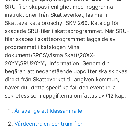
SRU-filer skapas i enlighet med noggranna
instruktioner från Skatteverket, läs mer i
Skatteverkets broschyr SKV 269. Katalog för
skapade SRU-filer i skatteprogrammet. När SRU-
filer skapas i skatteprogrammet läggs de av
programmet i katalogen Mina
dokument\SPCS\Visma Skatt\20XX-
20YY\SRU20YY\. Information: Genom din
begäran att nedanstående uppgifter ska skickas
direkt från Skatteverket till angiven kommun,
häver du i detta specifika fall den eventuella
sekretess som uppgifterna omfattas av (12 kap.
Är sverige ett klassamhälle
Vårdcentralen centrum flen